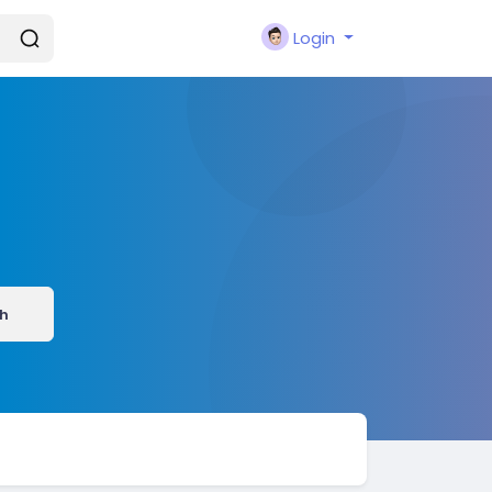
Login
h